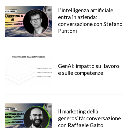
L’intelligenza artificiale
entra in azienda:
conversazione con Stefano
Puntoni
GenAI: impatto sul lavoro
S
e sulle competenze
e
a
r
c
h
f
Il marketing della
o
generosità: conversazione
r
con Raffaele Gaito
: