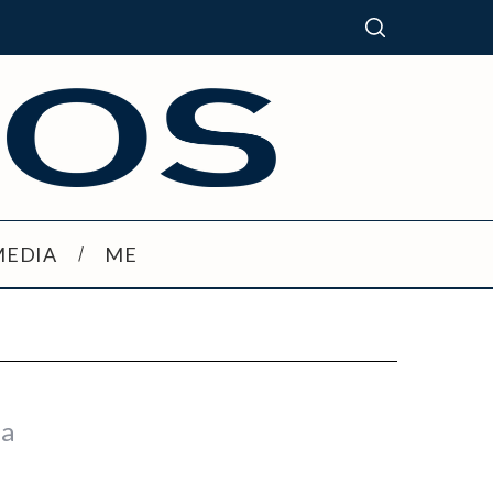
MEDIA
ME
za