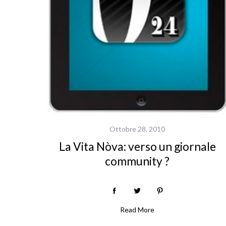
S
e
a
r
c
h
f
o
r
:
Ottobre 28, 2010
La Vita Nòva: verso un giornale
community ?
Read More