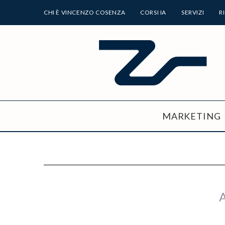
CHI È VINCENZO COSENZA
CORSI IA
SERVIZI
R
MARKETING
A