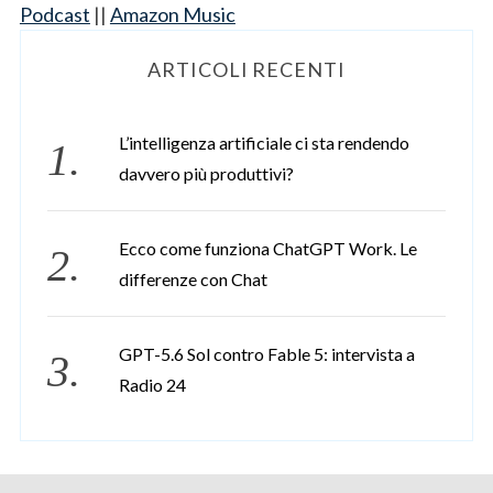
Podcast
||
Amazon Music
e
a
ARTICOLI RECENTI
r
c
h
L’intelligenza artificiale ci sta rendendo
f
o
davvero più produttivi?
r
:
Ecco come funziona ChatGPT Work. Le
differenze con Chat
GPT-5.6 Sol contro Fable 5: intervista a
Radio 24