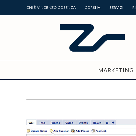
CHI È VINCENZO COSENZA
CORSI IA
SERVIZI
R
MARKETING