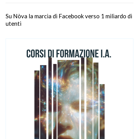
Su Nòva la marcia di Facebook verso 1 miliardo di
utenti
S
e
a
r
c
h
f
o
r
: