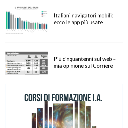
Italiani navigatori mobili:
ecco le app più usate
S
Più cinquantenni sul web –
e
mia opinione sul Corriere
a
r
c
h
f
o
r
: