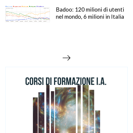
Badoo: 120 milioni di utenti
nel mondo, 6 milioni in Italia
S
P
e
a
a
g
r
c
i
h
n
f
a
o
z
r
:
i
o
n