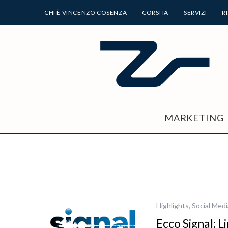
CHI È VINCENZO COSENZA
CORSI IA
SERVIZI
R
MARKETING
Highlights
,
Social Medi
Ecco Signal: L