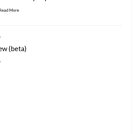
Read More
7
ew (beta)
e