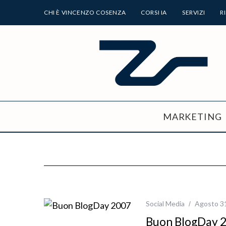
CHI È VINCENZO COSENZA
CORSI IA
SERVIZI
R
MARKETING
Social Media
Agosto 3
Buon BlogDay 