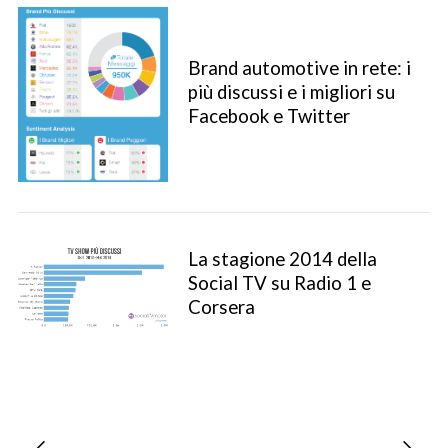
Brand automotive in rete: i
più discussi e i migliori su
Facebook e Twitter
La stagione 2014 della
S
Social TV su Radio 1 e
e
Corsera
a
r
c
h
f
o
P