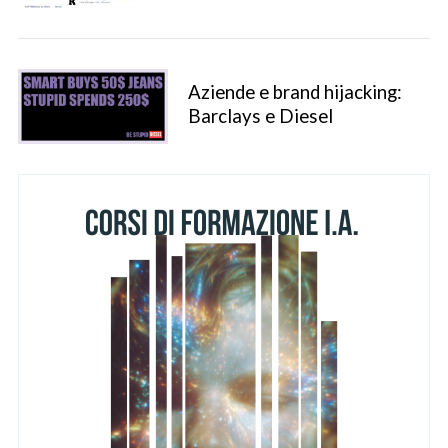
Aziende e brand hijacking:
Barclays e Diesel
S
e