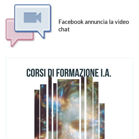
Facebook annuncia la video
chat
S
e
a
r
c
h
f
o
r
: