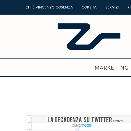
CHI È VINCENZO COSENZA
CORSI IA
SERVIZI
R
MARKETING