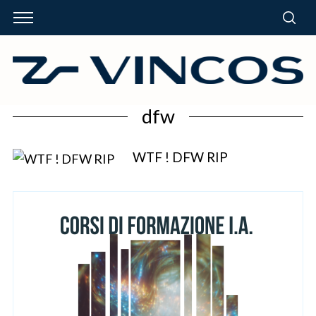
dfw
WTF ! DFW RIP