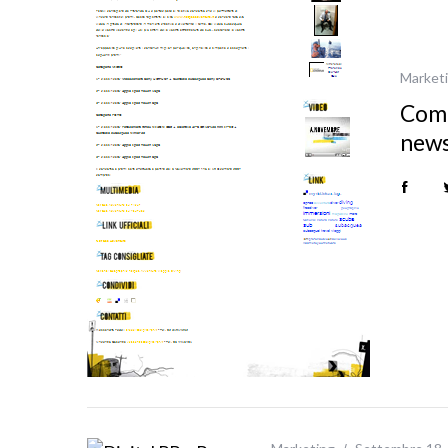
Market
Comu
news