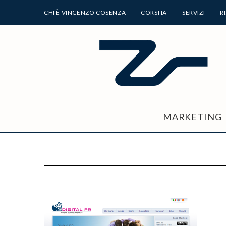
CHI È VINCENZO COSENZA
CORSI IA
SERVIZI
R
MARKETING