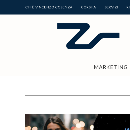
CHI È VINCENZO COSENZA
CORSI IA
SERVIZI
R
MARKETING