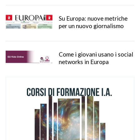
Su Europa: nuove metriche
per un nuovo giornalismo
Come i giovani usano i social
S
e
networks in Europa
a
r
c
h
f
o
r
: