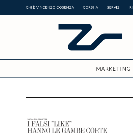
CHI È VINCENZO COSENZA
CORSI IA
SERVIZI
R
MARKETING