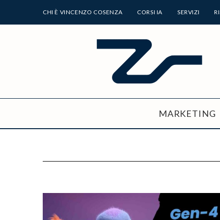
CHI È VINCENZO COSENZA
CORSI IA
SERVIZI
R
MARKETING