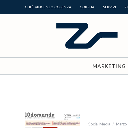
CHI È VINCENZO COSENZA
CORSI IA
SERVIZI
R
MARKETING
Social Media
Marzo 