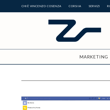
CHI È VINCENZO COSENZA
CORSI IA
SERVIZI
R
MARKETING