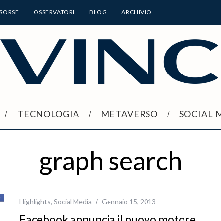
ISORSE
OSSERVATORI
BLOG
ARCHIVIO
TECNOLOGIA
METAVERSO
SOCIAL 
graph search
Highlights
,
Social Media
Gennaio 15, 2013
Facebook annuncia il nuovo motore