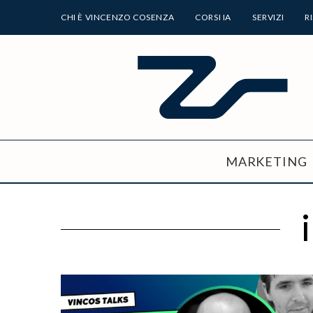
CHI È VINCENZO COSENZA
CORSI IA
SERVIZI
R
MARKETING