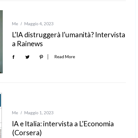
Me
Maggio 4, 2023
L’IA distruggerà l’umanità? Intervista
a Rainews
Read More
Me
Maggio 1, 2023
IA e Italia: intervista a L’Economia
(Corsera)