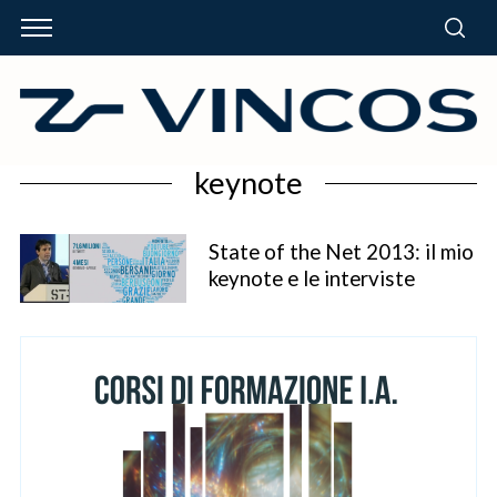
keynote
State of the Net 2013: il mio
keynote e le interviste