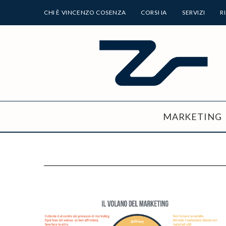
CHI È VINCENZO COSENZA
CORSI IA
SERVIZI
R
MARKETING