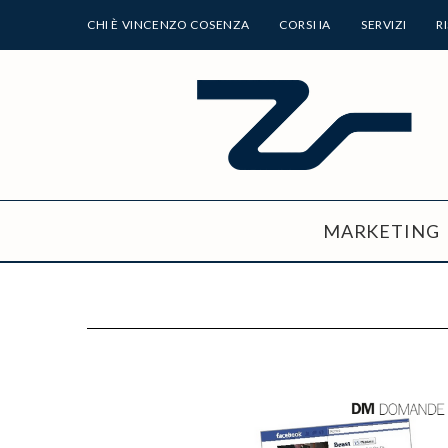
CHI È VINCENZO COSENZA
CORSI IA
SERVIZI
R
MARKETING