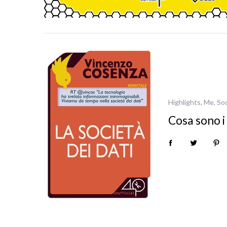
r
:
Highlights
,
Me
,
Soc
Cosa sono i