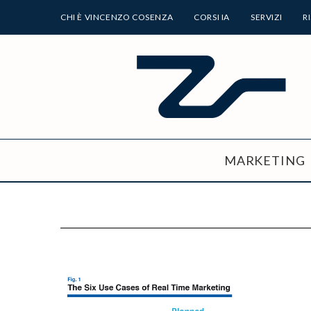
CHI È VINCENZO COSENZA
CORSI IA
SERVIZI
R
MARKETING