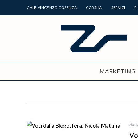
CHI È VINCENZO COSENZA
CORSI IA
SERVIZI
R
MARKETING
Soci
Vo