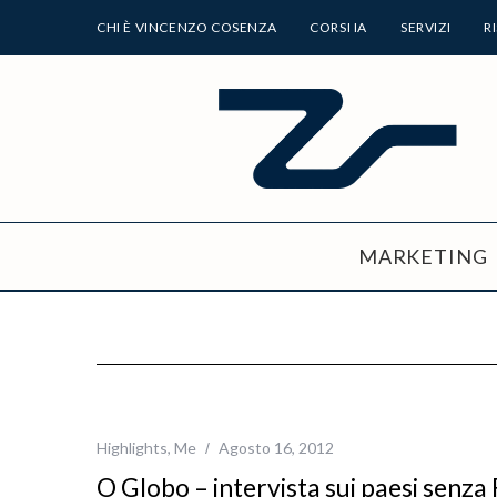
CHI È VINCENZO COSENZA
CORSI IA
SERVIZI
R
MARKETING
Highlights
,
Me
Agosto 16, 2012
O Globo – intervista sui paesi senz