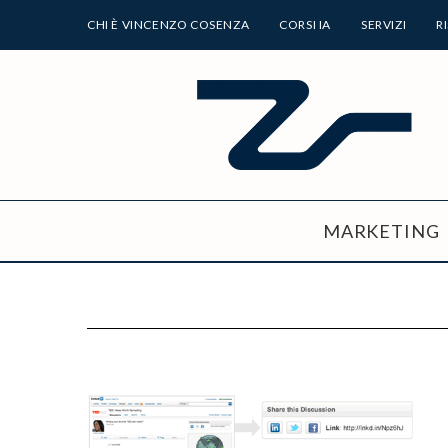
CHI È VINCENZO COSENZA
CORSI IA
SERVIZI
R
MARKETING