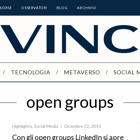
ISORSE
OSSERVATORI
BLOG
ARCHIVIO
TECNOLOGIA
METAVERSO
SOCIAL 
open groups
Highlights
,
Social Media
Dicembre 22, 2010
Con gli open groups LinkedIn si apre