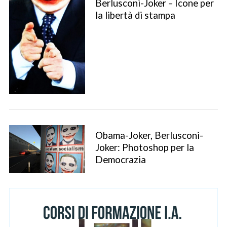
Berlusconi-Joker – Icone per
la libertà di stampa
S
e
Obama-Joker, Berlusconi-
a
Joker: Photoshop per la
r
Democrazia
c
h
f
o
r
: