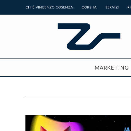
CHI È VINCENZO COSENZA
CORSI IA
SERVIZI
R
MARKETING