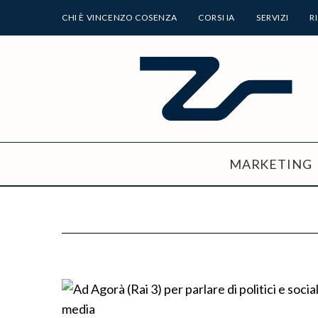
CHI È VINCENZO COSENZA
CORSI IA
SERVIZI
R
MARKETING