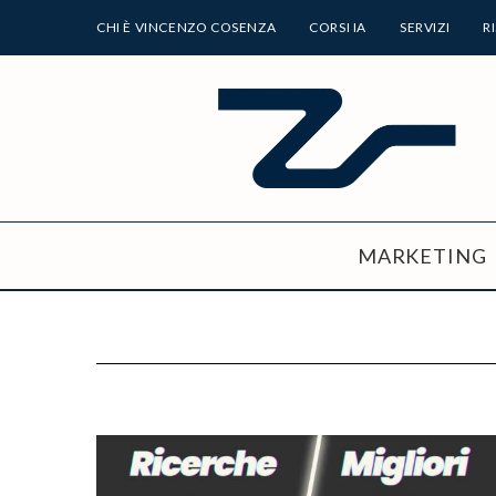
CHI È VINCENZO COSENZA
CORSI IA
SERVIZI
R
MARKETING