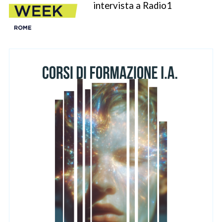
intervista a Radio1
S
e
a
r