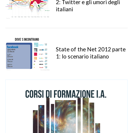
2: Twitter e gli umori degli
italiani
State of the Net 2012 parte
S
1: lo scenario italiano
e
a
r
c
h
f
o
r
: