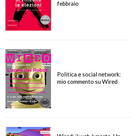
febbraio
Politica e social network:
mio commento su Wired
S
e
a
r
c