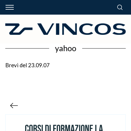
yahoo
Brevi del 23.09.07
P
a
g
i