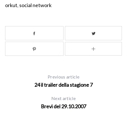
orkut
,
social network
S
Previous article
e
24 il trailer della stagione 7
a
r
Next article
c
h
Brevi del 29.10.2007
f
o
r