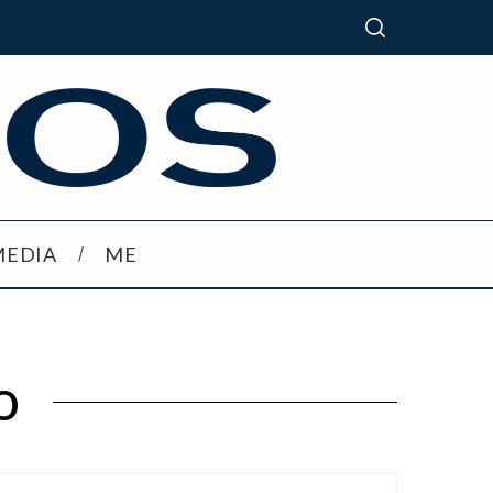
MEDIA
ME
o