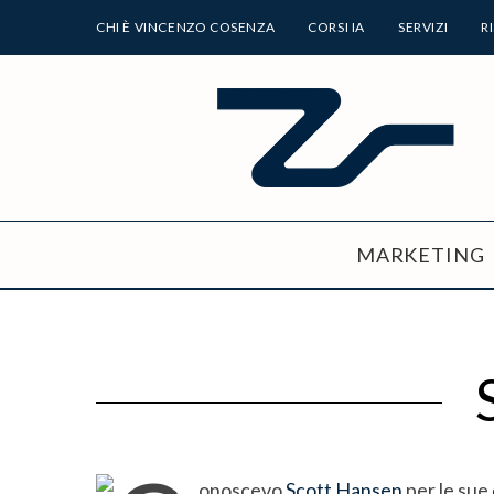
CHI È VINCENZO COSENZA
CORSI IA
SERVIZI
R
MARKETING
onoscevo
Scott Hansen
per le sue