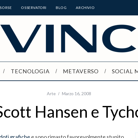
ISORSE
OSSERVATORI
BLOG
ARCHIVIO
TECNOLOGIA
METAVERSO
SOCIAL 
Arte
Marzo 16, 2008
Scott Hansen e Tych
doti grafiche
e sono rimasto favorevolmente stupito