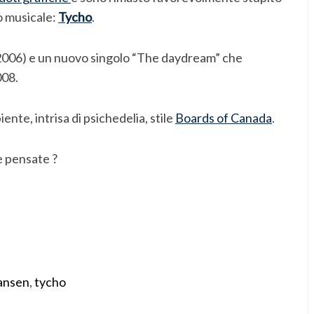
o musicale:
Tycho
.
” (2006) e un nuovo singolo “The daydream” che
008.
ente, intrisa di psichedelia, stile
Boards of Canada
.
e pensate ?
ansen
,
tycho