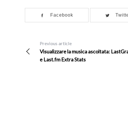
o
r
Facebook
Twitt
:
Previous article
Visualizzare la musica ascoltata: LastGr
e Last.fm Extra Stats