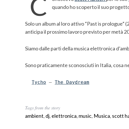
C
quando ho scoperto il suo progett
Solo un album al loro attivo “Past is prologue
anticipa il prossimo lavoro previsto per metà 2
Siamo dalle parti della musica elettronica d’ambi
Sono praticamente sconosciuti in Italia, cosa n
Tycho
 – 
The Daydream
S
e
a
r
Tags from the story
c
ambient
,
dj
,
elettronica
,
music
,
Musica
,
scott h
h
f