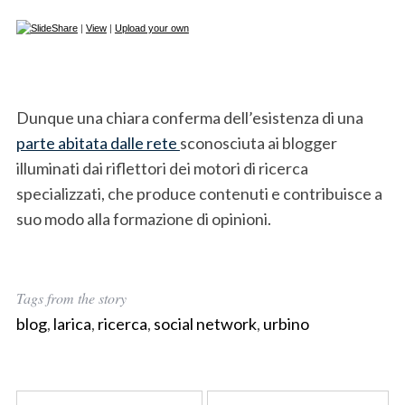
 | 
View
 | 
Upload your own
Dunque una chiara conferma dell’esistenza di una
S
parte abitata dalle rete
sconosciuta ai blogger
e
illuminati dai riflettori dei motori di ricerca
a
r
specializzati, che produce contenuti e contribuisce a
c
suo modo alla formazione di opinioni.
h
f
o
r
Tags from the story
:
blog
,
larica
,
ricerca
,
social network
,
urbino