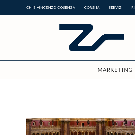
CHI È VINCENZO COSENZA
CORSI IA
SERVIZI
R
MARKETING