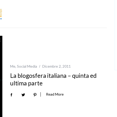
Me
,
Social Media
Dicembre 2, 2011
La blogosfera italiana – quinta ed
ultima parte
Read More