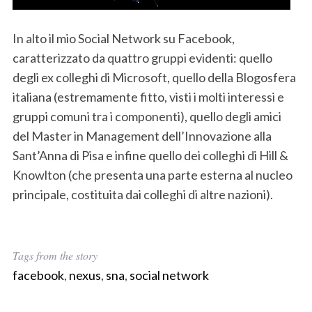
In alto il mio Social Network su Facebook,
caratterizzato da quattro gruppi evidenti: quello
degli ex colleghi di Microsoft, quello della Blogosfera
italiana (estremamente fitto, visti i molti interessi e
gruppi comuni tra i componenti), quello degli amici
del Master in Management dell’Innovazione alla
Sant’Anna di Pisa e infine quello dei colleghi di Hill &
Knowlton (che presenta una parte esterna al nucleo
principale, costituita dai colleghi di altre nazioni).
Tags from the story
facebook
,
nexus
,
sna
,
social network
S