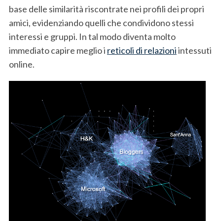
base delle similarità riscontrate nei profili dei propri
amici, evidenziando quelli che condividono stessi
interessi e gruppi. In tal modo diventa molto
immediato capire meglio i
reticoli di relazioni
intessuti
online.