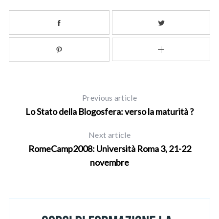
e
a
r
c
h
f
o
r
:
Previous article
Lo Stato della Blogosfera: verso la maturità ?
Next article
RomeCamp2008: Università Roma 3, 21-22
novembre