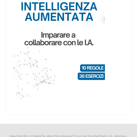
VINCENZO COSENZA, PIAZZA SAN NICOLA DA TOLENTINO 13 - 85044 -