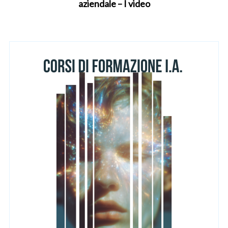
o
aziendale – I video
r
: