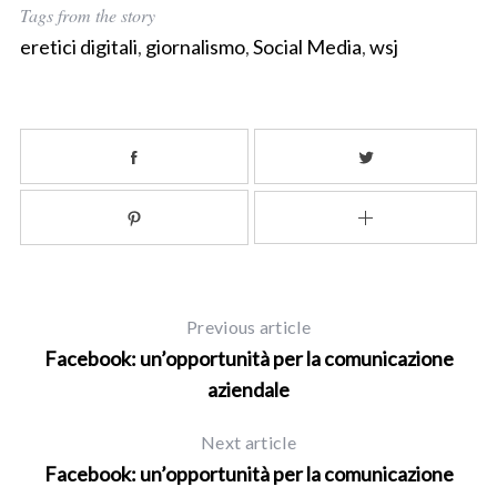
Tags from the story
eretici digitali
,
giornalismo
,
Social Media
,
wsj
S
Previous article
e
Facebook: un’opportunità per la comunicazione
a
aziendale
r
c
Next article
h
Facebook: un’opportunità per la comunicazione
f