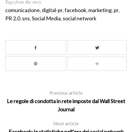
Tags from the story
S
comunicazione
,
digital-pr
,
facebook
,
marketing
,
pr
,
e
PR 2.0
,
sns
,
Social Media
,
social network
a
r
c
h
f
o
r
:
Previous article
Le regole di condotta in rete imposte dal Wall Street
Journal
Next article
Facebook: le statistiche nell’era dei social network