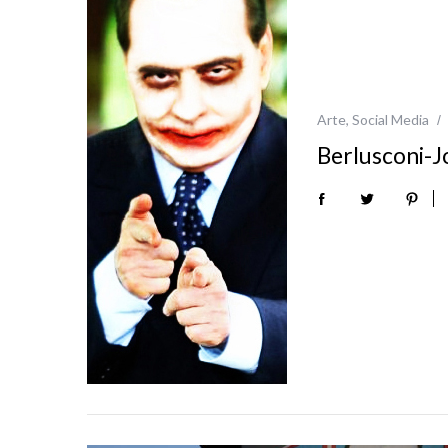
Arte
,
Social Media
Berlusconi-Jo