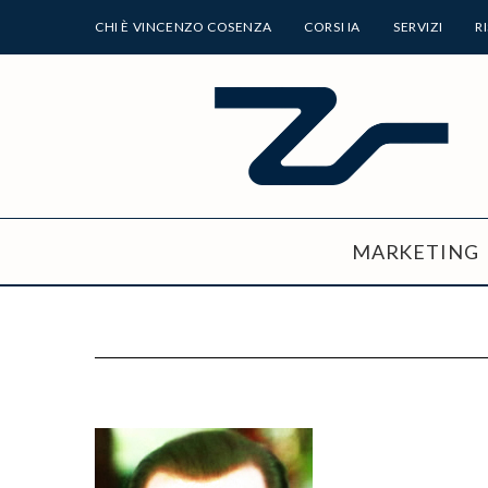
CHI È VINCENZO COSENZA
CORSI IA
SERVIZI
R
MARKETING