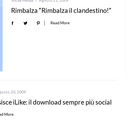
Social Media
Agosto 21, 2009
Rimbalza “Rimbalza il clandestino!”
Read More
gosto 20, 2009
sce iLike: il download sempre più social
ad More