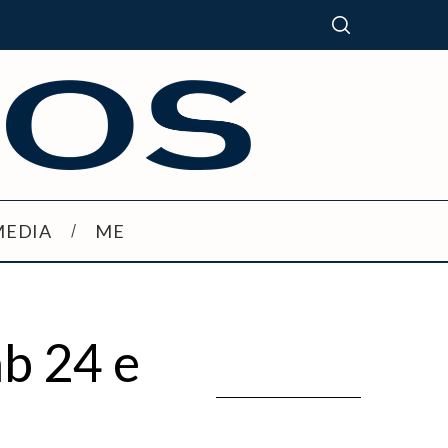
MEDIA
ME
b 24 e