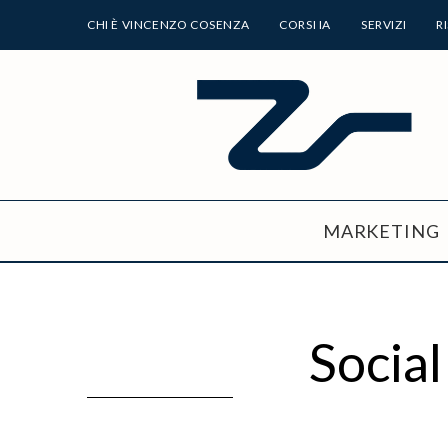
CHI È VINCENZO COSENZA
CORSI IA
SERVIZI
R
MARKETING
Socia