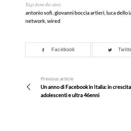
Tags from the story
f
o
antonio sofi
,
giovanni boccia artieri
,
luca dello 
r
network
,
wired
:
Facebook
Twitt
Previous article
Un anno di Facebook in Italia: in crescita
adolescenti e ultra 46enni