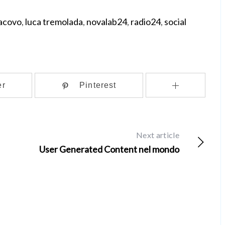
iacovo
,
luca tremolada
,
novalab24
,
radio24
,
social
er
Pinterest
Next article
User Generated Content nel mondo