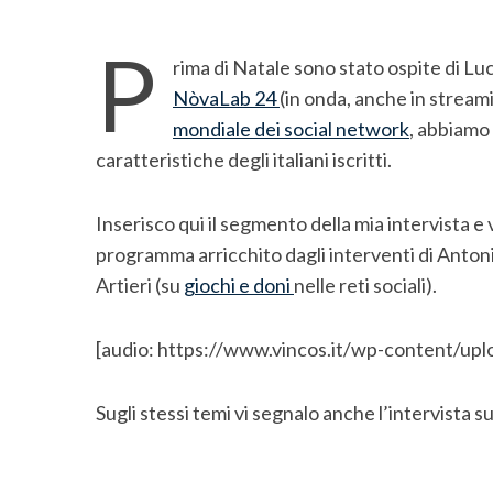
P
rima di Natale sono stato ospite di L
NòvaLab 24
(in onda, anche in stream
mondiale dei social network
, abbiamo 
caratteristiche degli italiani iscritti.
Inserisco qui il segmento della mia intervista e 
programma arricchito dagli interventi di Antoni
Artieri (su
giochi e doni
nelle reti sociali).
[audio: https://www.vincos.it/wp-content/up
S
e
Sugli stessi temi vi segnalo anche l’intervista s
a
r
c
h