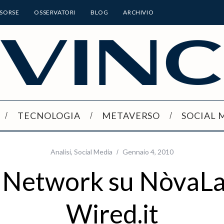
ISORSE
OSSERVATORI
BLOG
ARCHIVIO
TECNOLOGIA
METAVERSO
SOCIAL 
Analisi
,
Social Media
Gennaio 4, 2010
l Network su NòvaLa
Wired.it