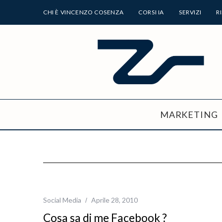
CHI È VINCENZO COSENZA
CORSI IA
SERVIZI
R
MARKETING
Social Media
Aprile 28, 2010
Cosa sa di me Facebook ?