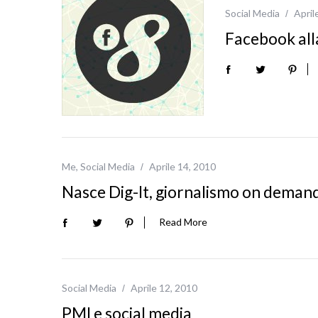
Social Media
April
Facebook alla
S
e
Me
,
Social Media
Aprile 14, 2010
a
r
Nasce Dig-It, giornalismo on demand. 
c
h
Read More
f
o
r
:
Social Media
Aprile 12, 2010
PMI e social media