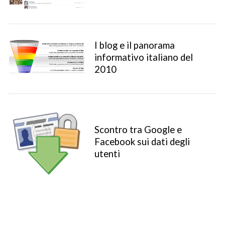
I blog e il panorama
informativo italiano del
2010
Scontro tra Google e
Facebook sui dati degli
S
utenti
e
a
r
c
h
f
o