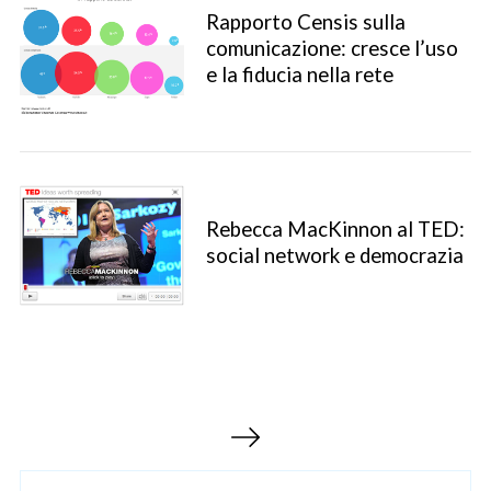
Rapporto Censis sulla
comunicazione: cresce l’uso
e la fiducia nella rete
Rebecca MacKinnon al TED:
social network e democrazia
S
e
a
r
c
h
P
f
o
a
r
g