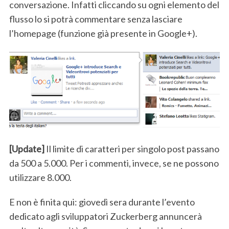
S
conversazione. Infatti cliccando su ogni elemento del
e
flusso lo si potrà commentare senza lasciare
a
l’homepage (funzione già presente in Google+).
r
c
h
f
o
r
:
[Update]
Il limite di caratteri per singolo post passano
da 500 a 5.000. Per i commenti, invece, se ne possono
utilizzare 8.000.
E non è finita qui: giovedì sera durante l’evento
dedicato agli sviluppatori Zuckerberg annuncerà