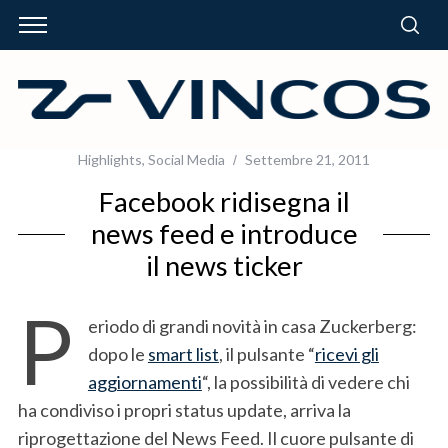
Highlights
,
Social Media
Settembre 21, 2011
Facebook ridisegna il
news feed e introduce
il news ticker
P
eriodo di grandi novità in casa Zuckerberg:
dopo le
smart list
, il pulsante “
ricevi gli
aggiornamenti
“, la possibilità di vedere chi
ha condiviso i propri status update, arriva la
riprogettazione del News Feed. Il cuore pulsante di